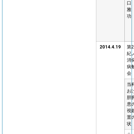
口
雅
功
2014.4.19
第
紀
消
病
会
当
お
胆
患
視
置
状