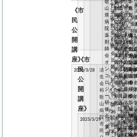
歌
薬
会和
山
院
本
ン
令和
日
ム
外来
山
剤
歌山
県
整
克
株
《市
7年
本
化学
県
師
病院
病
形
文
対
度ス
和歌
病
民
病
療法
病
会
にお
院
外
応
キル
山県
薬
院
導入
院
近
ける
薬
科
2
公
アッ
病院
師
薬
にお
薬
畿
がん
剤
入
価
第2
平成
プ研
薬剤
お
開
剤
ける
剤
学
化学
師
院
ワ
回
24年
修会
師会
る
師
薬薬
講
師
術
療法
会
患
ク
歌
度全国
若手
ー
会
連携
会
大
薬剤
第
者
チ
県
済生会
スキ
医
座》
《市
近
の1
オ
会
師外
19
の
ン
院
病院薬
ルア
に
畿
例
民
ン
来と
回
便
に
剤
剤師会
2026/3/28
済
くす
山﨑 
ップ
い
学
コ
薬薬
和
秘
よ
会
薬剤部
生
りと
研修
公
術
ロ
連携
歌
薬
る
療
（科・
会
のつ
会夏
大
開
ジ
への
山
適
横
イ
局）長
和
き合
季セ
会
ー
取り
県
正
紋
ラ
研修会
歌
い方
講
ミナ
研
組み
病
使
筋
ン
山
で変
第
ー
感染
座》
第17
修
院
用
融
術
病
わ
36
制御
回和歌
会
薬
に
解
和歌
演
和
院
る”も
回
支援
2025/3/29
済
骨・
山﨑
山県病
剤
対
症
山県
山
市
の忘
日
シス
生
骨と
第
C型
丸
済
院協会
師
す
が
病院
内
民
れ”
本
テム
会
つづ
13
肝炎
山
会
学術大
会
る
疑
薬剤
施