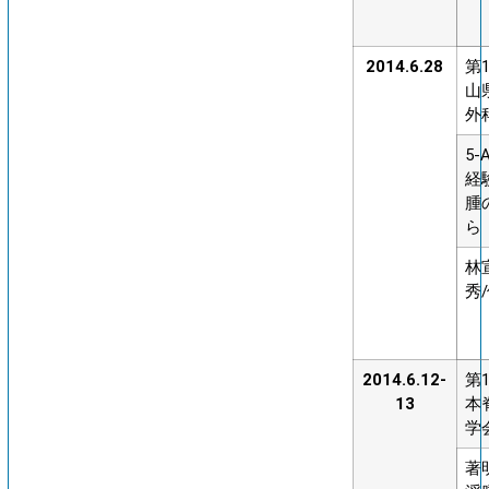
2014.6.28
第
山
外
5-
経
腫
ら
林
秀
2014.6.12-
第
13
本
学
著