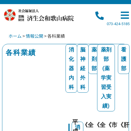
073-424-5185
ホーム
>
情報公開
>
各科業績
消
脳
薬
薬剤
看
各科業績
化
神
剤
部
護
器
経
部
(薬
部
内
外
学実
科
科
習受
入実
績)
平
《全
《全
《市
《肝
消
消