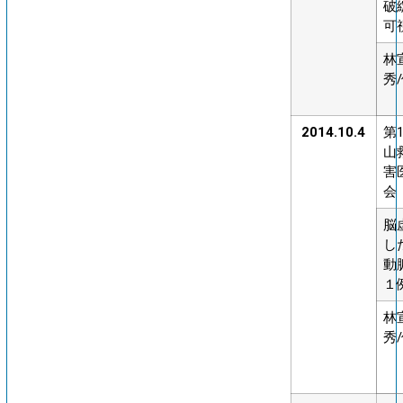
破
可
林
秀
2014.10.4
第
山
害
会
脳
し
動
１
林
秀