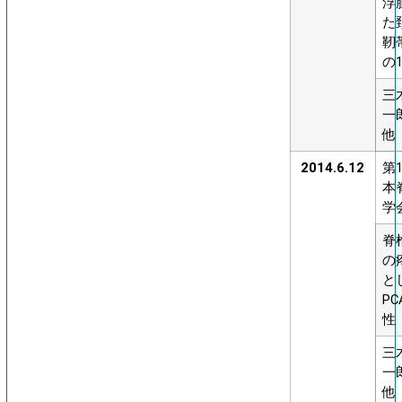
浮
た
靭
の
三
一
他
2014.6.12
第
本
学
脊
の
と
P
性
三
一
他