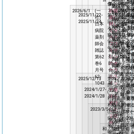
山県
剤
対
修会
第
病院
和歌山
薬
防投
17
薬
ネ
病院
報
に
36
薬剤
2026/6/1
(一
肺膿
県病院
小
剤
与の
回
品
ジ
2025/11/22-
第35
薬剤
肺膿
供
け
回
師に
社)
瘍に
薬剤師
上
師
現状
和
の
メ
2025/11/24
回日
師会
者に
関
施
日
おけ
日本
対し
会若手
真
会
～和
歌
見
ン
本医
専門
クフ
る
間
本
る薬
病院
てラ
スキル
司
近
歌山
山
直
ト
療薬
薬剤
サシ
修
携
病
薬連
薬剤
スク
アップ
畿
県病
支
し
~
学会
師制
よる
の
院
携へ
師会
フロ
夏季セ
学
院薬
部
に
薬
和
年会
度特
ラル
剤
薬
の取
雑誌
キサ
ミナー
術
剤師
学
関
剤
薬
別委
ッチ
の
剤
り組
第62
シン
2012
大
会会
術
す
師
若
員
を施
り
師
み
巻6
のオ
会
員施
集
る
の
ス
会
た症
み
和歌山
会
月号
ーラ
設へ
会
調
立
ル
平成
市薬剤
近
62-
ルス
のア
査
場
2025/12/13
第16
NOVU
ッ
25
師会第
畿
1043
イッ
ンケ
か
回
導入
研
年度
7回研
2024/1/27-
学
第
済
寺
チ療
ート
ら
(一
医薬
会
第１
修会
2024/1/28
術
45
生
法を
調査
~
社)
庫管
夏
回薬
大
回
会
施行
結果
和歌
関す
セ
第1回
剤師
2023/3/5
会
日
(一
和
オ
した
より
山県
査
ナ
日本く
感染
本
社)
歌
ミ
２症
～
病院
201
すりと
第
対策
未告
病
和
山
ク
例
薬剤
糖尿病
36
フォ
知患
和
院
済生
歌
病
岡
ロ
師会
学会
回
ーラ
者の