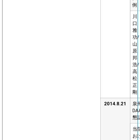
例
川
口
雅
功/
山
原
邦
浩/
高
松
正
剛
2014.8.21
泉
DA
懇
当
お