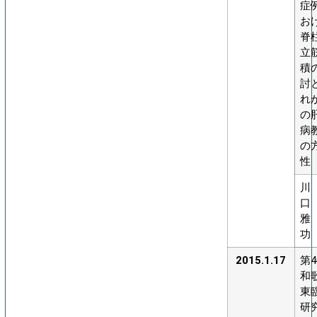
症
お
脊
立
積
討
れ
の
病
の
性
川
口
雅
功
2015.1.17
第4
和
東
研