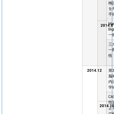
検
を
手
Mar
2014.8
Bi
一
三
一
他
2014.12
第
脳
内
学
C
性
2014.1
よ
の