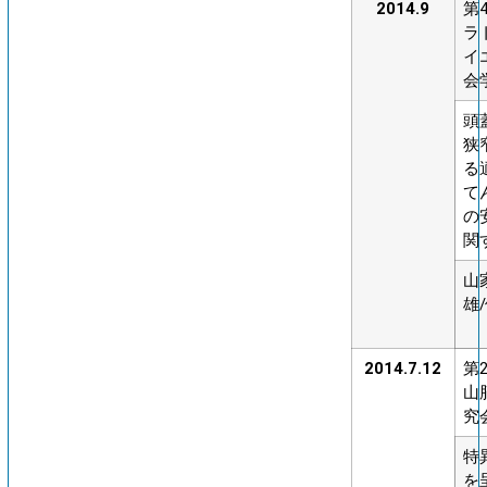
2014.9
第
ラ
イ
会
頭
狭
る
て
の
関
山
雄
2014.7.12
第
山
究
特
を