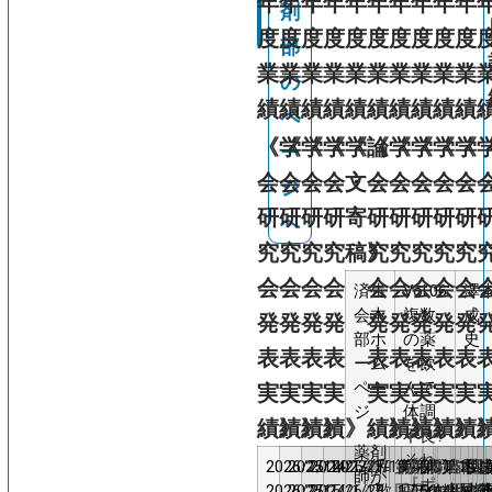
年
年
年
年
年
年
年
年
年
年
剤
剤
部
度
度
度
度
度
度
度
度
度
度
部
業
業
業
業
業
業
業
業
業
業
の
績
績
績
績
績
績
績
績
績
績
ペ
《学
《学
《学
《学
《論
《学
《学
《学
《学
《
ー
会・
会・
会・
会・
文・
会・
会・
会・
会・
会
ジ
研
研
研
研
寄
研
研
研
研
研
へ
究
究
究
究
稿》
究
究
究
究
究
会
会
会
会
会
会
会
会
会
済生
Vol.06
澤
会本
複数
成
発
発
発
発
発
発
発
発
発
部ホ
の薬
表
表
表
表
表
表
表
表
表
ーム
を飲
ペー
んで
実
実
実
実
実
実
実
実
実
ジ
体調
績》
績》
績》
績》
績》
績》
績》
績》
績
不良?
薬剤
それ
2026/2/14-
2025/1/25-
2024/1/27-
2023/1/18
第
和
第46
免
第
第
院内
第
第
岡本 克
CT
第1回
済
当院
木
二
和
人
片
師が
『ポ
2026/2/15
2025/1/26
2024/1/28
47
歌
回日
疫
17
45
アウ
66
14
を用
糖尿病
生
ける
村
次
山
考