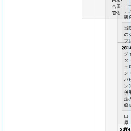
尚宏/
十
合田
丁
杏佑
研
当
の
プ
ル
2014
グ
タ
ェ
ン
バ
ン
併
法
療
山
原
邦
2014