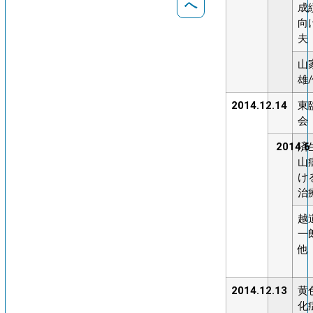
へ
成
向
夫
山
雄
2014.12.14
東
会
2014.6
済
山
け
治
越
一
他
2014.12.13
黄
化