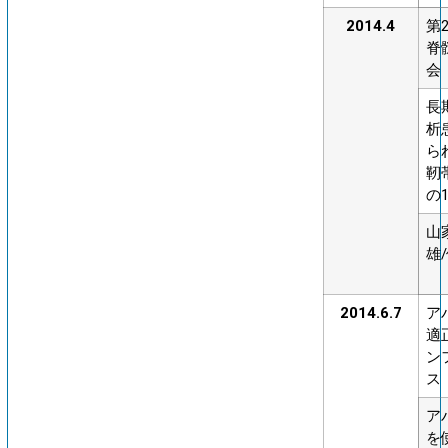
2014.4
第
脊
会
長
析
ら
靭
の
山
雄
2014.6.7
ア
適
ン
ス
ア
を