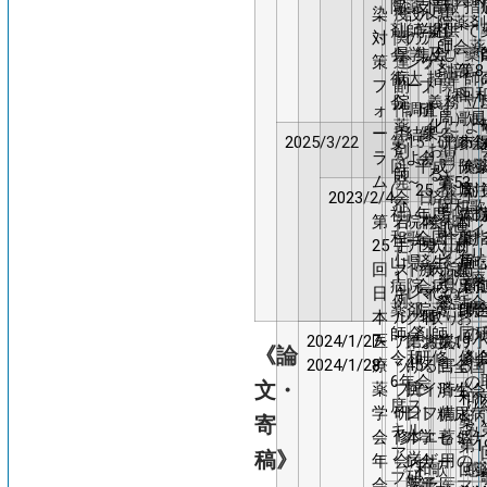
院薬
歌
支部
情報
指
染
疫
設へ
ル
患
院薬剤
剤師
山
学術
提供
て
対
関
のア
ア
者
師会薬
会学
県
集会
及び
薬
策
連
ンケ
ッ
に
剤部
第8
術大
病
指導
師
フ
副
ート
プ
関
（科・
回
会
院
義務
立
ォ
作
調査
研
す
局）長
歌
薬
化に
よ
ー
用
結果
修
る
2025/3/22
第15
研修会
アバ
市
剤
おけ
ラ
を
より
会
調
回
平成
ラチ
険
感
師
る、
ム
発
～
査
第53
(一
25
酸塩
局
対
2023/2/4
会
日
済生
コ
症
と
回和歌
社)
年度
剤の
病
に
第
若
院内
本
会和
木
ロ
し
取
山県イ
和歌
全国
注射
薬
け
25
手
アウ
医
歌山
村
ナ
た
り
ンスリ
山県
済生
を通
局
施
回
ス
トブ
療
病院
真
禍
1
組
ン治療
病院
会病
見え
薬
間
日
キ
レイ
マ
での
に
例
み
懇話会
薬剤
院薬
た課
師
携
本
ル
ク時
ネ
取り
お
師会
剤師
同
の
2024/1/27-
医
ア
第
にお
ジ
組み
災
け
小
第19
《論
令和
研修
修
剤
2024/1/28
療
ッ
45
ける
メ
害
る
回全国
6年
会
の
文・
薬
プ
回
抗イ
ン
時
公
済生会
和
度ス
り
学
研
日
ンフ
ト
備
と
糖尿病
寄
薬
キル
み
会
修
本
ルエ
学
蓄
個
セミナ
第1
アッ
稿》
年
会
病
ンザ
会
用
の
ー
和歌
回
感
プ研
会
院
薬予
第
医
マ