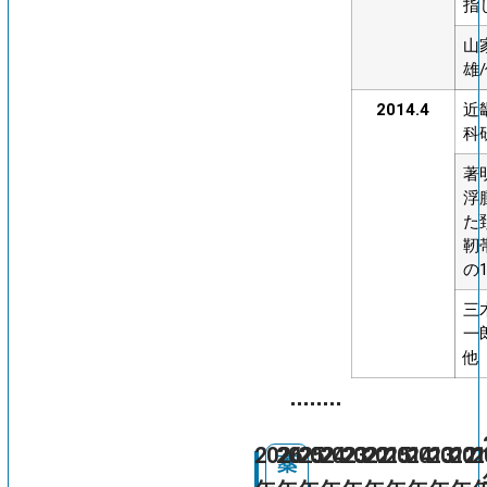
指
山
雄
2014.4
近
科
著
浮
た
靭
の
三
一
他
2026
2025
2024
2023
2022
2015
2014
2013
2012
201
2
薬
薬