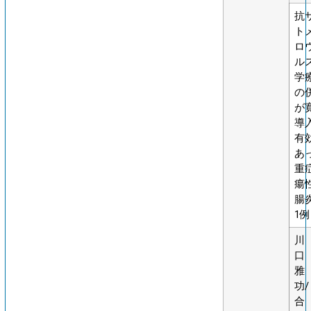
抗
ト
ロ
ル
学
の
が
導
有
あ
重
瘍
腸
1例
川
口
雅
功/
合