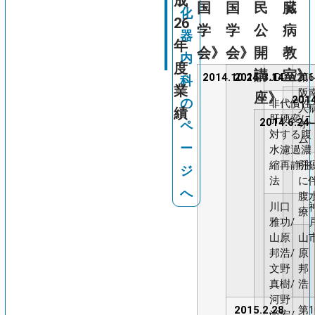
成
国
国
民
臓
化
化
26
器
学
学
公
病
器
内
年
会》
会》
開
教
内
科
度
講
室》
2014.10.24
2015.3.14
JDDW201
第
科
業
阪
座》
2014
の
非代償性
人
績
肝硬変に
2014.6.24
ォ
ペ
対する腹
ム
ー
水濾過濃
縮再静注
肝
ジ
法
に
へ
腹
川口
療
雅功/
山原
山
邦浩/
原
文野
邦
真樹/
浩
河野
2015.2.28
第1