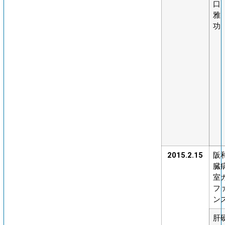
口
雅
功
2015.2.15
阪
臓
室
フ
ン
肝