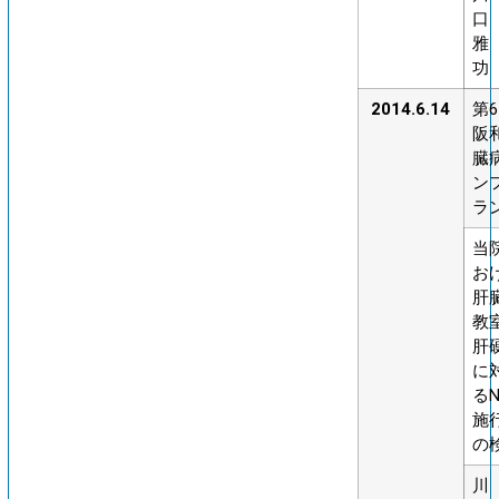
口
雅
功
2014.6.14
第
阪
臓
ン
ラ
当
お
肝
教
肝
に
るN
施
の
川