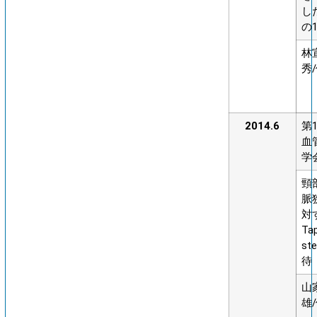
し
の
林
秀
2014.6
第
血
学
頸
脈
対
Ta
st
待
山
雄