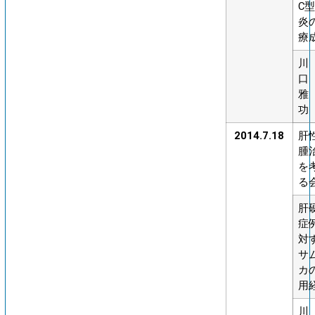
C
炎
療
川
口
雅
功
2014.7.18
肝
腫
を
る
肝
症
対
サ
カ
用
川