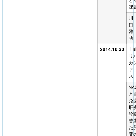
と
課
川
口
雅
功
2014.10.30
上
リ
カ
ァ
ス
NA
と
免
肝
診
苦
た
変