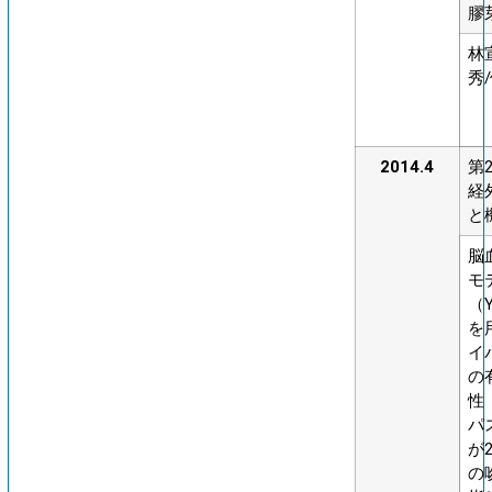
膠
林
秀
2014.4
第
経
と
脳
モ
（Y
を
イ
の
性
パ
が
の