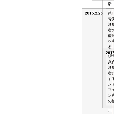
浩
2015.2.26
第
腎
透
者
型
を
る
2015
C
炎
透
者
す
ン
フ
ン
の
川