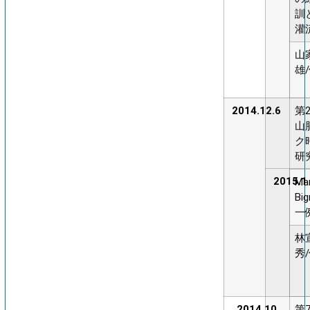
訓
灌
山
雄
2014.12.6
第
山
ク
研
2015.1
Mar
Bi
一
林
秀
2014.10
第