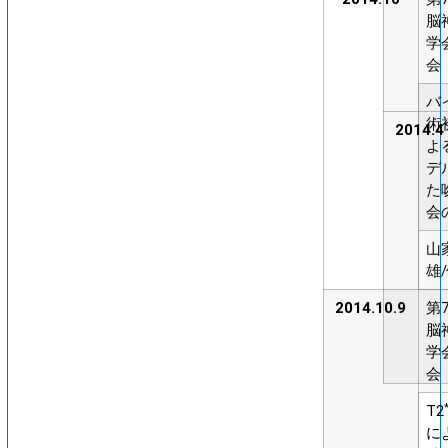
脳
学
会
バ
術
2014.4
よ
デ
た
会
山
雄
2014.10.9
第
脳
学
会
T2
に