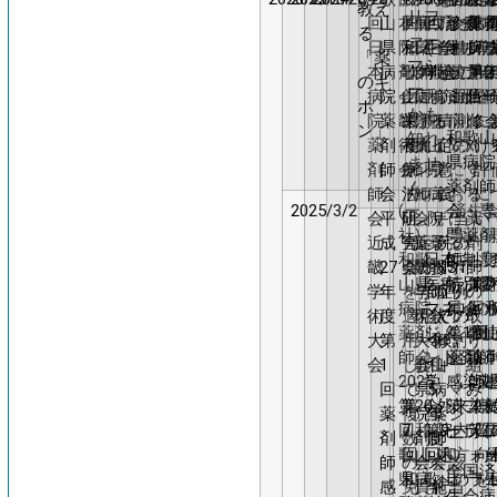
教え
リフ
回
山
本病
チ
回
回
トブ
回済
回
いた
診療ス
会
クフ
真
骨
薬
制
る
ァー
日
県
院薬
ェ
和
日
レイ
生会
(一
脊柱
キルア
和
サシ
折
師
導
「薬
マシ
本
病
剤師
ッ
歌
本
ク時
学会
社)
起立
ップセ
歌
使用
予
第2
4
のキ
ー』
病
院
会近
ク
山
病
にお
和
筋面
ミナー
山
報告
防
回
経
ホ
かも
院
薬
畿学
ポ
栄
院
ける
歌
積測
病
に
修
に
ン」
和歌山
知れ
薬
剤
術大
イ
養
薬
抗イ
山
定の
院
対
け
県病院
ませ
剤
師
会
ン
療
剤
ンフ
県
意
に
す
評
薬剤師
ん
師
会
ト
法
師
ルエ
病
義
お
る
に
2025/3/2
(一
会・専
済生
会
平
阻
研
会
ンザ
院
－当
け
薬
い
社)
門薬剤
歌山
近
成
害
究
近
薬予
薬
院の
る
剤
和歌
日本
師制度
にお
「
畿
27
薬
会
畿
防投
剤
NST
ポ
師
山県
医療
特別委
ラス
第7
職
学
年
を
学
与の
師
症例
リ
の
病院
マネ
員会・
ロキ
回
の
術
度
適
術
現状
会
での
フ
取
薬剤
ジメ
第1回
ンの
歌
働
大
第
用
大
～和
令
検討
ァ
り
師会
ント
薬剤師
経験
薬
～
会
1
し
会
歌山
和
－
ー
組
2025
学
感染対
師
域
回
て
県病
5
マ
み
第20
第
会
外来
策フォ
染
療
薬
複
院薬
年
シ
回和
7
第9
院内
ーラム
策
質
剤
数
剤師
度
ー
歌山
回
回和
処方
ォ
向
師
の
会会
ス
該
全国済
県病
和
歌山
への
ラ
を
感
免
員施
キ
当
生会病