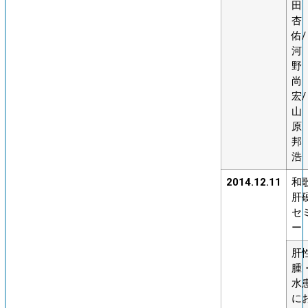
田
杏
佑/
河
野
尚
宏/
山
原
邦
浩
2014.12.11
和
肝
セ
ー
肝
腫
水
に