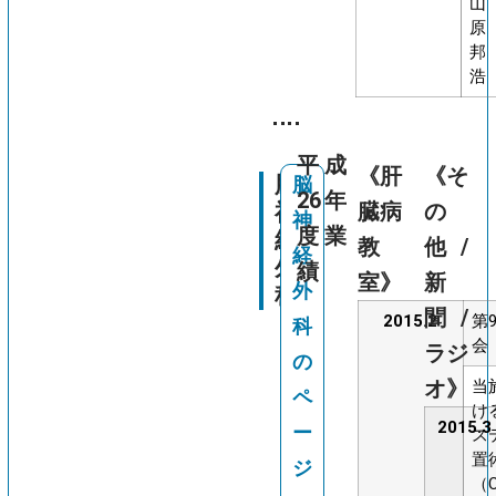
山
原
邦
浩
平成
《肝
《そ
脳
脳
26年
臓病
の
神
神
度業
経
教
他/
経
外
績
室》
新
外
科
聞/
2015.2
第
科
会
ラジ
の
オ》
当
ペ
け
2015.3
ー
ス
置
ジ
（