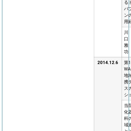
る
バ
ン
用
川
口
雅
功
2014.12.6
第1
WA
地
携
ス
シ
当
化
科
域